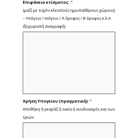
Επιφάνεια κτίσματος:
*
(μαζί με τυχόν κλειστούς ημιυπαίθριους χώρους)
– Υπόγειο / Ισόγειο / Α όροφος / Β όροφος κ.λ.π
(ξεχωριστή αναγραφή)
Χρήση Υπογείου (πραγματική):
*
Αποθήκη ή γκαράζ ή οικία ή συνδυασμός και των
τριών