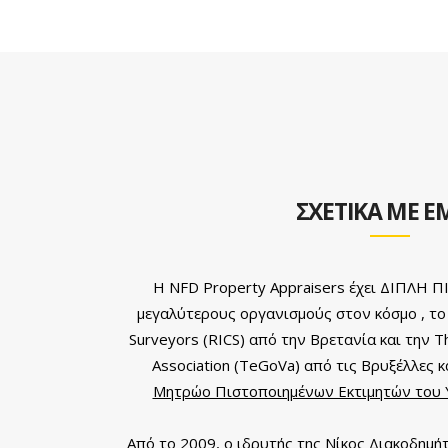
ΣΧΕΤΙΚΑ ΜΕ Ε
Η NFD Property Appraisers έχει ΔΙΠΛΗ
μεγαλύτερους οργανισμούς στον κόσμο , το R
Surveyors (RICS) από την Βρετανία και την T
Association (TeGoVa) από τις Βρυξέλλες κ
Μητρώο Πιστοποιημένων Εκτιμητών του 
Από το 2009, ο ιδρυτής της Νίκος Διακοδημήτ