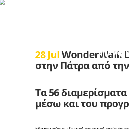
Αρχική
WonderWall: Eπενδυτ
την Ari
28 Jul
WonderWall: E
στην Πάτρα από την 
Τα 56 διαμερίσματα
μέσω και του προγρ
Μία καινούρια, ιδιωτική φοιτητική εστία έρχ