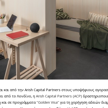
ι και από την Arish Capital Partners στους υποψήφιους αγορα
ει από το Λονδίνο, η
Arish Capital Partners (ACP)
δραστηριοποιεί
ση και σε προγράμματα
‘’Golden Visa’’
για τη χορήγηση αδειών δια