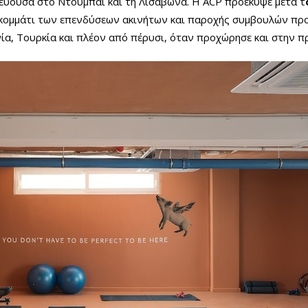
εύουσα στο Ντουμπάι και τη Λισαβώνα. Η ACP προέκυψε μετά τ
το κομμάτι των επενδύσεων ακινήτων και παροχής συμβουλών πρ
α, Τουρκία και πλέον από πέρυσι, όταν προχώρησε και στην πρ