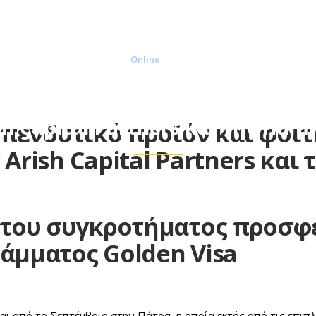
210 9884 034, 210 981
Εκτιμήσεις Ακινήτων
Υπηρεσίες
Σχετικ
Online
ικό προϊόν και φοιτητική εστία
sh Capital Partners και την Ηamle
πενδυτικό προϊόν και φοιτη
Arish Capital Partners και τ
 του συγκροτήματος προσφέ
άμματος Golden Visa
εται από το Σεπτέμβριο στην Πάτρα, η οποία εκτός από τις επι