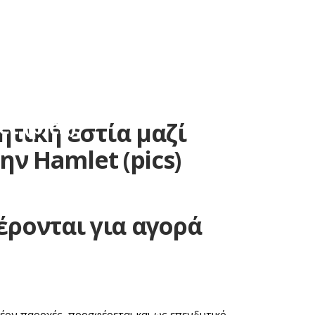
0 748
Λεωφόρος Ποσειδώνος 21, Άλιμος
ά με εμάς
Νέα
Επικοινωνία
 μαζί στην Πάτρα από
t (pics)
τική εστία μαζί
ην Ηamlet (pics)
ρονται για αγορά
πλέον παροχές, προσφέρεται και ως επενδυτικό