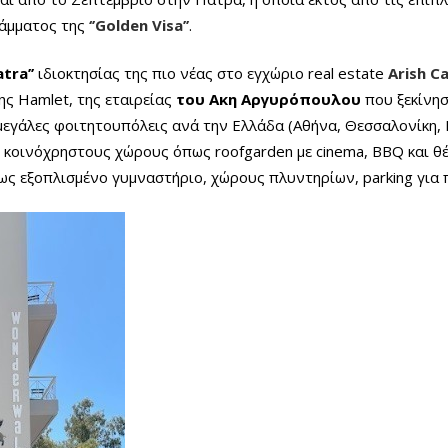
άμματος της
‘’Golden Visa’’
.
tra’’
ιδιοκτησίας της πιο νέας στο εγχώριο real estate
Arish C
ης Hamlet, της εταιρείας
του Ακη Αργυρόπουλου
που ξεκίνησ
μεγάλες φοιτητουπόλεις ανά την Ελλάδα (Αθήνα, Θεσσαλονίκη,
 κοινόχρηστους χώρους όπως roofgarden με cinema, BBQ και θέ
ρως εξοπλισμένο γυμναστήριο, χώρους πλυντηρίων, parking για 