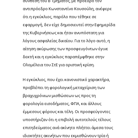
σύνθεση του Β΄ Τμήματος, με πρόεδρο τον
αντιπρόεδρο Κωνσταντίνο Κουσούλη, ανέφερε
ότι η εγκύκλιος, παρόλο που τέθηκε σε
εφαρμογή, δεν είχε δημοσιευτεί στην Εφημερίδα
της Κυβερνήσεως και ήταν ανυπόστατη για
λόγους ασφαλείας δικαίου. Για το λόγο αυτό, η
αίτηση ακύρωσης των προσφευγόντων έγινε
δεκτή και η εγκύκλιος παραπέμφθηκε στην
Ολομέλεια του ΣτΕ για οριστική κρίση.
Η εγκύκλιος, που έχει κανονιστικό χαρακτήρα,
προβλέπει τη φορολογική μεταχείριση των
βραχυχρόνιων μισθώσεων ως προς τη
φορολογία εισοδήματος, ΦΠΑ, και άλλους
έμμεσους φόρους και τέλη. Οι προσφεύγοντες
υποστήριζαν ότι η επιβολή αυτοτελούς τέλους
επιτηδεύματος ανά ακίνητο πλήττει άμεσα τους
ιδιοκτήτες ακινήτων που εκμισθώνουν τρία ή