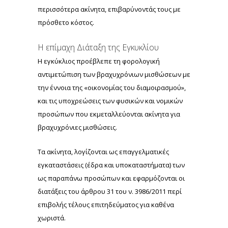
περισσότερα ακίνητα, επιβαρύνοντάς τους με
πρόσθετο κόστος.
H επίμαχη Διάταξη της Εγκυκλίου
Η εγκύκλιος προέβλεπε τη φορολογική
αντιμετώπιση των βραχυχρόνιων μισθώσεων με
την έννοια της «οικονομίας του διαμοιρασμού»,
και τις υποχρεώσεις των φυσικών και νομικών
προσώπων που εκμεταλλεύονται ακίνητα για
βραχυχρόνιες μισθώσεις.
Τα ακίνητα, λογίζονται ως επαγγελματικές
εγκαταστάσεις (έδρα και υποκαταστήματα) των
ως παραπάνω προσώπων και εφαρμόζονται οι
διατάξεις του άρθρου 31 του ν. 3986/2011 περί
επιβολής τέλους επιτηδεύματος για καθένα
χωριστά.