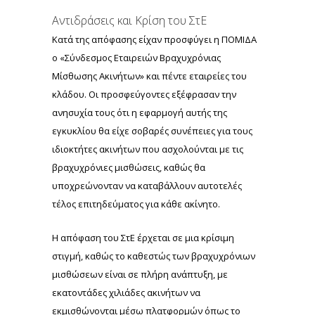
Αντιδράσεις και Κρίση του ΣτΕ
Κατά της απόφασης είχαν προσφύγει η ΠΟΜΙΔΑ
ο «Σύνδεσμος Εταιρειών Βραχυχρόνιας
Μίσθωσης Ακινήτων» και πέντε εταιρείες του
κλάδου. Οι προσφεύγοντες εξέφρασαν την
ανησυχία τους ότι η εφαρμογή αυτής της
εγκυκλίου θα είχε σοβαρές συνέπειες για τους
ιδιοκτήτες ακινήτων που ασχολούνται με τις
βραχυχρόνιες μισθώσεις, καθώς θα
υποχρεώνονταν να καταβάλλουν αυτοτελές
τέλος επιτηδεύματος για κάθε ακίνητο.
Η απόφαση του ΣτΕ έρχεται σε μια κρίσιμη
στιγμή, καθώς το καθεστώς των βραχυχρόνιων
μισθώσεων είναι σε πλήρη ανάπτυξη, με
εκατοντάδες χιλιάδες ακινήτων να
εκμισθώνονται μέσω πλατφορμών όπως το