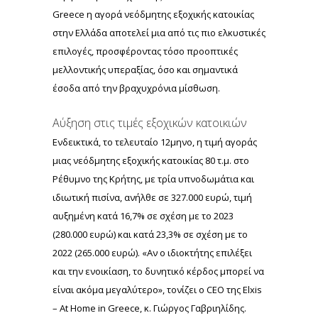
Greece η αγορά νεόδμητης εξοχικής κατοικίας
στην Ελλάδα αποτελεί μια από τις πιο ελκυστικές
επιλογές, προσφέροντας τόσο προοπτικές
μελλοντικής υπεραξίας, όσο και σημαντικά
έσοδα από την βραχυχρόνια μίσθωση.
Αύξηση στις τιμές εξοχικών κατοικιών
Ενδεικτικά, το τελευταίο 12μηνο, η τιμή αγοράς
μιας νεόδμητης εξοχικής κατοικίας 80 τ.μ. στο
Ρέθυμνο της Κρήτης, με τρία υπνοδωμάτια και
ιδιωτική πισίνα, ανήλθε σε 327.000 ευρώ, τιμή
αυξημένη κατά 16,7% σε σχέση με το 2023
(280.000 ευρώ) και κατά 23,3% σε σχέση με το
2022 (265.000 ευρώ). «Αν ο ιδιοκτήτης επιλέξει
και την ενοικίαση, το δυνητικό κέρδος μπορεί να
είναι ακόμα μεγαλύτερο», τονίζει ο CEO της Elxis
– At Home in Greece, κ. Γιώργος Γαβριηλίδης.