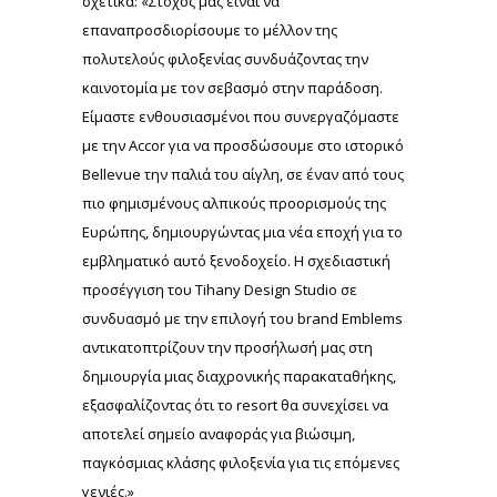
σχετικά: «Στόχος μας είναι να
επαναπροσδιορίσουμε το μέλλον της
πολυτελούς φιλοξενίας συνδυάζοντας την
καινοτομία με τον σεβασμό στην παράδοση.
Είμαστε ενθουσιασμένοι που συνεργαζόμαστε
με την Accor για να προσδώσουμε στο ιστορικό
Bellevue την παλιά του αίγλη, σε έναν από τους
πιο φημισμένους αλπικούς προορισμούς της
Ευρώπης, δημιουργώντας μια νέα εποχή για το
εμβληματικό αυτό ξενοδοχείο. Η σχεδιαστική
προσέγγιση του Tihany Design Studio σε
συνδυασμό με την επιλογή του brand Emblems
αντικατοπτρίζουν την προσήλωσή μας στη
δημιουργία μιας διαχρονικής παρακαταθήκης,
εξασφαλίζοντας ότι το resort θα συνεχίσει να
αποτελεί σημείο αναφοράς για βιώσιμη,
παγκόσμιας κλάσης φιλοξενία για τις επόμενες
γενιές.»