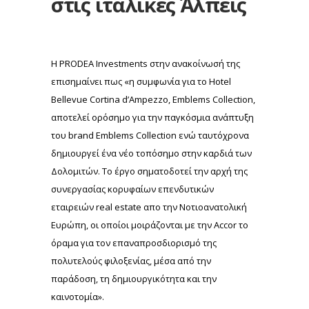
στις ιταλικές Άλπεις
Η PRODEA Investments στην ανακοίνωσή της
επισημαίνει πως «η συμφωνία για το Hotel
Bellevue Cortina d’Ampezzo, Emblems Collection,
αποτελεί ορόσημο για την παγκόσμια ανάπτυξη
του brand Emblems Collection ενώ ταυτόχρονα
δημιουργεί ένα νέο τοπόσημο στην καρδιά των
Δολομιτών. Το έργο σηματοδοτεί την αρχή της
συνεργασίας κορυφαίων επενδυτικών
εταιρειών real estate απο την Νοτιοανατολική
Ευρώπη, οι οποίοι μοιράζονται με την Accor το
όραμα για τον επαναπροσδιορισμό της
πολυτελούς φιλοξενίας, μέσα από την
παράδοση, τη δημιουργικότητα και την
καινοτομία».