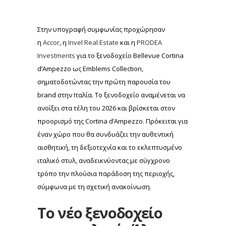
Στην υπογραφή συμφωνίας προχώρησαν
η
Accor
, η
Invel Real Estate
και η
PRODEA
Investments
για το ξενοδοχείο Bellevue Cortina
d’Ampezzo ως Emblems Collection,
σηματοδοτώντας την πρώτη παρουσία του
brand στην Ιταλία. Το ξενοδοχείο αναμένεται να
ανοίξει στα τέλη του 2026 και βρίσκεται στον
προορισμό της Cortina d’Ampezzo. Πρόκειται για
έναν χώρο που θα συνδυάζει την αυθεντική
αισθητική, τη δεξιοτεχνία και το εκλεπτυσμένο
ιταλικό στυλ, αναδεικνύοντας με σύγχρονο
τρόπο την πλούσια παράδοση της περιοχής,
σύμφωνα με τη σχετική ανακοίνωση.
Το νέο ξενοδοχείο